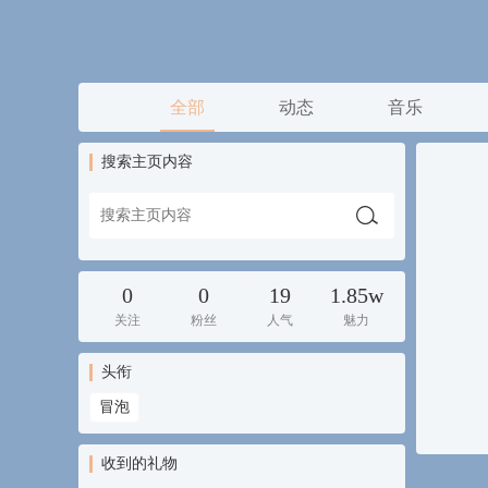
全部
动态
音乐
搜索主页内容
0
0
19
1.85w
关注
粉丝
人气
魅力
头衔
冒泡
收到的礼物