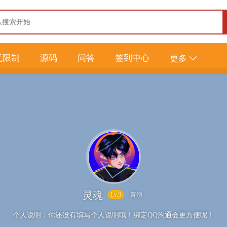
无限制
源码
问答
签到中心
更多
灵魂
Lv.9
冒泡
个人说明：
你还没有填写个人说明哦！绑定QQ沟通会更方便呢！