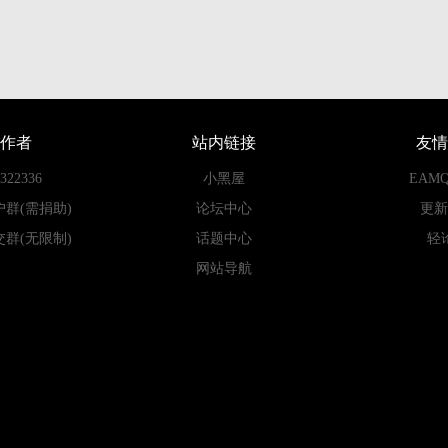
作者
站内链接
友情
22336
小黑屋
EAM
户群(需捐助)
论坛中心
更新
交群(无限制)
话题中心
轻
网站导航