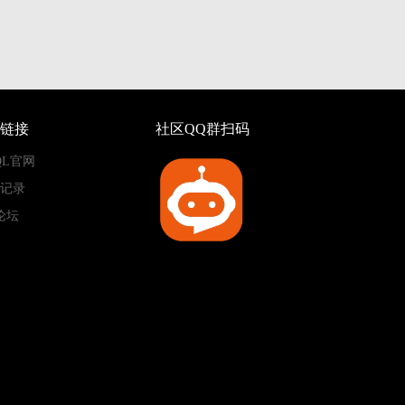
链接
社区QQ群扫码
QL官网
记录
论坛