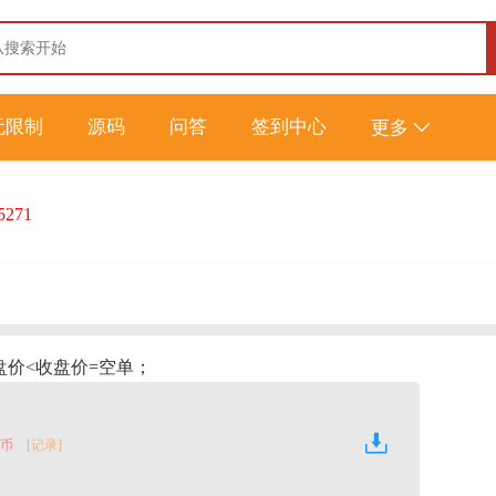
无限制
源码
问答
签到中心
更多
5271
盘价<收盘价=空单；
金币
[记录]