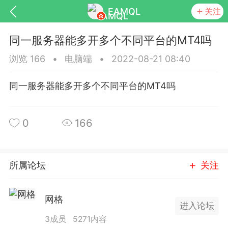
EAMQL
关注
同一服务器能多开多个不同平台的MT4吗
浏览 166
•
电脑端
•
2022-08-21 08:40
同一服务器能多开多个不同平台的MT4吗
号
匿名树洞
发起挑战
幸运转盘
0
166
Lv.9
神隐会员
靓号
EA+
L
所属论坛
关注
8
电脑端
趋势
026 狼行黄金一次一单1.1你们期待的一
的EA它来了，主打高胜率没浮亏！
网格
进入论坛
 狼行黄金一次一单1.0你们期待的一次一单
3成员
5271内容
它来了，主打高胜率没浮亏！复利模式下 历