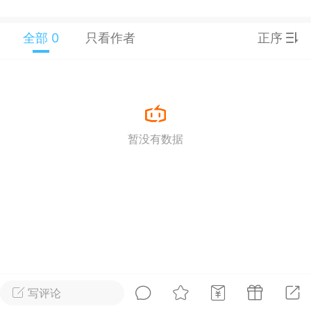
25.11.01---2026.03.17 数据表现...
全部 0
只看作者
正序
单
#
狼行天下
#
黄金
暂没有数据
59
3.4k
Lv.9
神隐会员
靓号
EA+
L
 17:09
电脑端
趋势
2024年 狼行天下A03.01软件大更
写评论
有EA 增加货币版EA