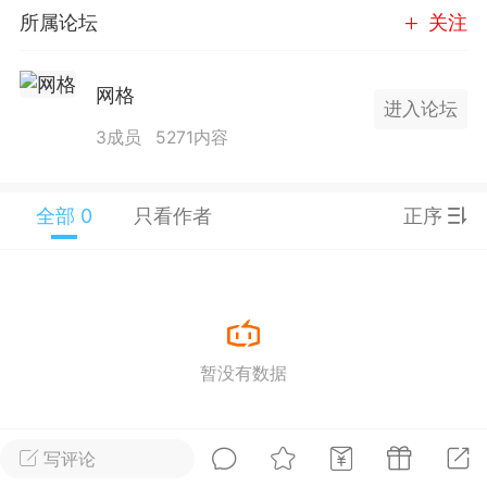
所属论坛
关注
25.11.01---2026.03.17 数据表现...
网格
进入论坛
3成员
5271内容
单
#
狼行天下
#
黄金
全部 0
只看作者
正序
59
3.4k
Lv.9
神隐会员
靓号
EA+
L
暂没有数据
 17:09
电脑端
趋势
2024年 狼行天下A03.01软件大更
写评论
有EA 增加货币版EA