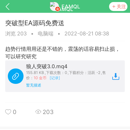
EAMQL
关注
突破型EA源码免费送
浏览 203
•
电脑端
•
2022-08-21 08:38
趋势行情用用还是不错的，震荡的话容易扫止损，
号
匿名树洞
发起挑战
幸运转盘
可以研究研究
狼人突破3.0.mq4
155.81 KB
,
下载次数：0
,
下载积分：活跃 -2
,
售
价：
10 金币
[记录]
暂无描述
Lv.9
神隐会员
靓号
EA+
L
8
电脑端
趋势
026 狼行黄金一次一单1.1你们期待的一
0
203
的EA它来了，主打高胜率没浮亏！
 狼行黄金一次一单1.0你们期待的一次一单
它来了，主打高胜率没浮亏！复利模式下 历