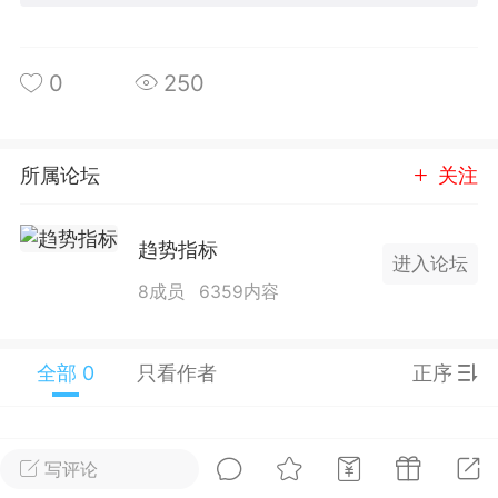
25.11.01---2026.03.17 数据表现...
0
250
所属论坛
关注
单
#
狼行天下
#
黄金
趋势指标
59
3.4k
进入论坛
8成员
6359内容
全部 0
只看作者
正序
Lv.9
神隐会员
靓号
EA+
L
 17:09
电脑端
趋势
2024年 狼行天下A03.01软件大更
写评论
有EA 增加货币版EA