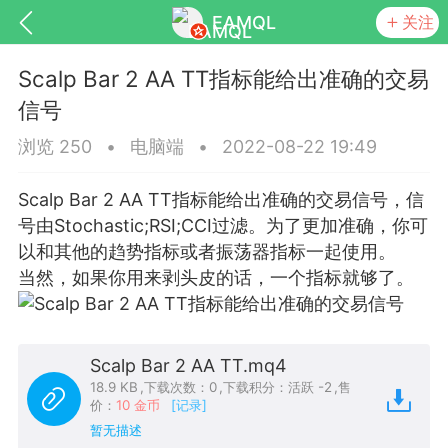
EAMQL
关注
Scalp Bar 2 AA TT指标能给出准确的交易
信号
浏览 250
•
电脑端
•
2022-08-22 19:49
号
匿名树洞
发起挑战
幸运转盘
Scalp Bar 2 AA TT指标能给出准确的交易信号，信
号由Stochastic;RSI;CCI过滤。为了更加准确，你可
以和其他的趋势指标或者振荡器指标一起使用。
当然，如果你用来剥头皮的话，一个指标就够了。
Lv.9
神隐会员
靓号
EA+
L
8
电脑端
趋势
026 狼行黄金一次一单1.1你们期待的一
Scalp Bar 2 AA TT.mq4
的EA它来了，主打高胜率没浮亏！
18.9 KB
,
下载次数：0
,
下载积分：活跃 -2
,
售
价：
10 金币
[记录]
 狼行黄金一次一单1.0你们期待的一次一单
暂无描述
它来了，主打高胜率没浮亏！复利模式下 历