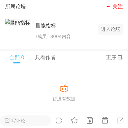
所属论坛
关注
25.11.01---2026.03.17 数据表现...
量能指标
进入论坛
1成员
3004内容
单
#
狼行天下
#
黄金
全部 0
只看作者
正序
59
3.3k
Lv.9
神隐会员
靓号
EA+
L
暂没有数据
 17:09
电脑端
趋势
2024年 狼行天下A03.01软件大更
写评论
有EA 增加货币版EA