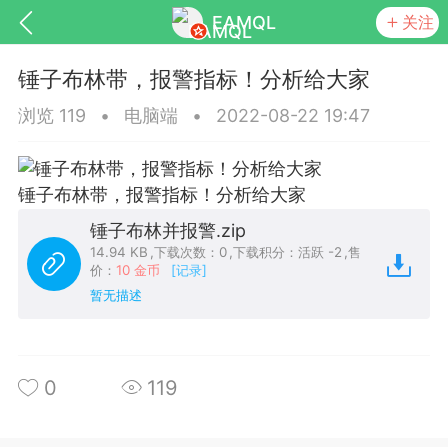
EAMQL
关注
锤子布林带，报警指标！分析给大家
浏览 119
•
电脑端
•
2022-08-22 19:47
号
匿名树洞
发起挑战
幸运转盘
锤子布林带，报警指标！分析给大家
锤子布林并报警.zip
14.94 KB
,
下载次数：0
,
下载积分：活跃 -2
,
售
价：
10 金币
[记录]
暂无描述
Lv.9
神隐会员
靓号
EA+
L
8
电脑端
趋势
026 狼行黄金一次一单1.1你们期待的一
0
119
的EA它来了，主打高胜率没浮亏！
 狼行黄金一次一单1.0你们期待的一次一单
它来了，主打高胜率没浮亏！复利模式下 历