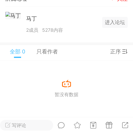
25.11.01---2026.03.17 数据表现...
马丁
进入论坛
2成员
5278内容
全部 0
只看作者
正序
单
#
狼行天下
#
黄金
59
3.4k
暂没有数据
Lv.9
神隐会员
靓号
EA+
L
 17:09
电脑端
趋势
2024年 狼行天下A03.01软件大更
写评论
有EA 增加货币版EA