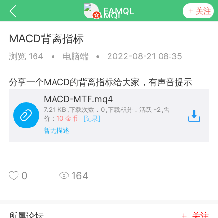
EAMQL
关注
MACD背离指标
浏览 164
•
电脑端
•
2022-08-21 08:35
分享一个MACD的背离指标给大家，有声音提示
号
匿名树洞
发起挑战
幸运转盘
MACD-MTF.mq4
7.21 KB
,
下载次数：0
,
下载积分：活跃 -2
,
售
价：
10 金币
[记录]
暂无描述
Lv.9
神隐会员
靓号
EA+
L
8
电脑端
趋势
0
164
026 狼行黄金一次一单1.1你们期待的一
的EA它来了，主打高胜率没浮亏！
 狼行黄金一次一单1.0你们期待的一次一单
所属论坛
关注
它来了，主打高胜率没浮亏！复利模式下 历