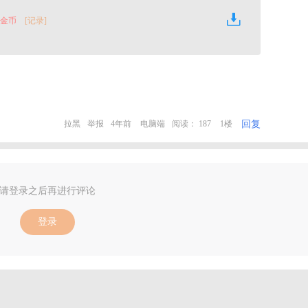
0 金币
[记录]
回复
拉黑
举报
4年前
电脑端
阅读： 187
1楼
请登录之后再进行评论
登录