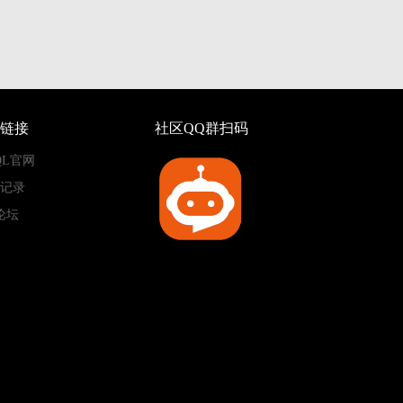
链接
社区QQ群扫码
QL官网
记录
论坛