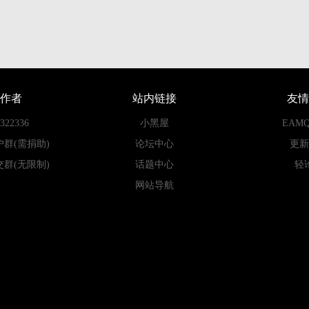
作者
站内链接
友情
22336
小黑屋
EAM
户群(需捐助)
论坛中心
更新
交群(无限制)
话题中心
轻
网站导航