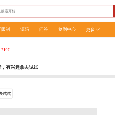
无限制
源码
问答
签到中心
更多
：
7197
行，有兴趣拿去试试