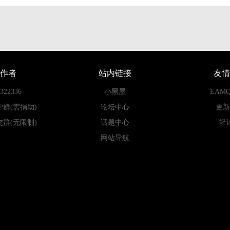
作者
站内链接
友情
22336
小黑屋
EAM
户群(需捐助)
论坛中心
更新
交群(无限制)
话题中心
轻
网站导航