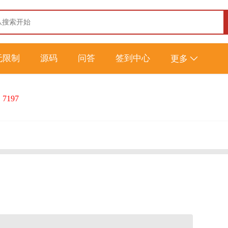
无限制
源码
问答
签到中心
更多
：
7197