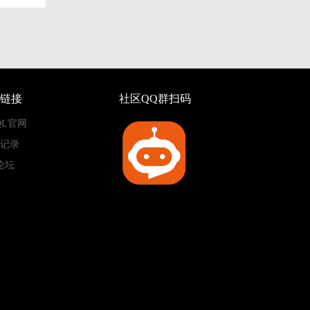
链接
社区QQ群扫码
QL官网
记录
论坛