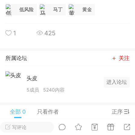
25.11.01---2026.03.17 数据表现...
低风险
马丁
黄金
1
425
单
#
狼行天下
#
黄金
所属论坛
关注
59
3.4k
头皮
进入论坛
5成员
5240内容
Lv.9
神隐会员
靓号
EA+
L
 17:09
电脑端
趋势
全部 0
只看作者
正序
2024年 狼行天下A03.01软件大更
写评论
有EA 增加货币版EA