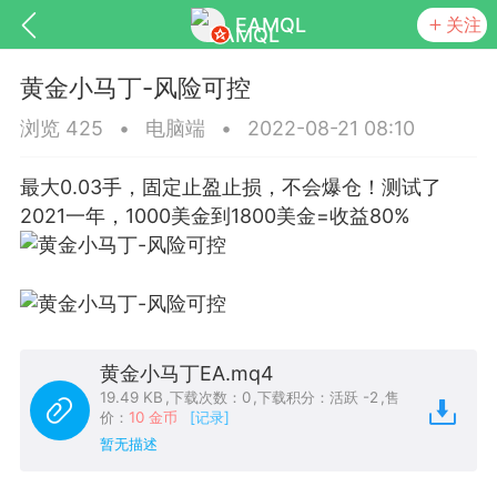
EAMQL
关注
黄金小马丁-风险可控
浏览 425
•
电脑端
•
2022-08-21 08:10
最大0.03手，固定止盈止损，不会爆仓！测试了
号
匿名树洞
发起挑战
幸运转盘
2021一年，1000美金到1800美金=收益80%
Lv.9
神隐会员
靓号
EA+
L
8
电脑端
趋势
黄金小马丁EA.mq4
026 狼行黄金一次一单1.1你们期待的一
19.49 KB
,
下载次数：0
,
下载积分：活跃 -2
,
售
价：
10 金币
[记录]
的EA它来了，主打高胜率没浮亏！
暂无描述
 狼行黄金一次一单1.0你们期待的一次一单
它来了，主打高胜率没浮亏！复利模式下 历