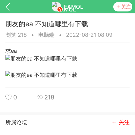
EAMQL
关注
朋友的ea 不知道哪里有下载
浏览 218
•
电脑端
•
2022-08-21 08:09
求ea
号
匿名树洞
发起挑战
幸运转盘
Lv.9
神隐会员
靓号
EA+
L
0
218
8
电脑端
趋势
026 狼行黄金一次一单1.1你们期待的一
的EA它来了，主打高胜率没浮亏！
所属论坛
关注
 狼行黄金一次一单1.0你们期待的一次一单
它来了，主打高胜率没浮亏！复利模式下 历