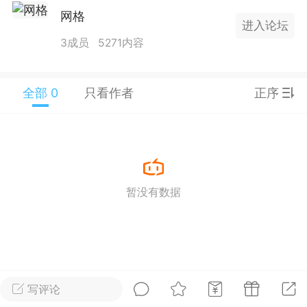
25.11.01---2026.03.17 数据表现...
网格
进入论坛
3成员
5271内容
全部 0
只看作者
正序
单
#
狼行天下
#
黄金
59
3.3k
暂没有数据
Lv.9
神隐会员
靓号
EA+
L
 17:09
电脑端
趋势
2024年 狼行天下A03.01软件大更
写评论
有EA 增加货币版EA