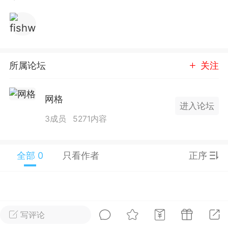
25.11.01---2026.03.17 数据表现...
所属论坛
关注
单
#
狼行天下
#
黄金
网格
进入论坛
59
3.4k
3成员
5271内容
全部 0
只看作者
正序
Lv.9
神隐会员
靓号
EA+
L
 17:09
电脑端
趋势
2024年 狼行天下A03.01软件大更
写评论
有EA 增加货币版EA