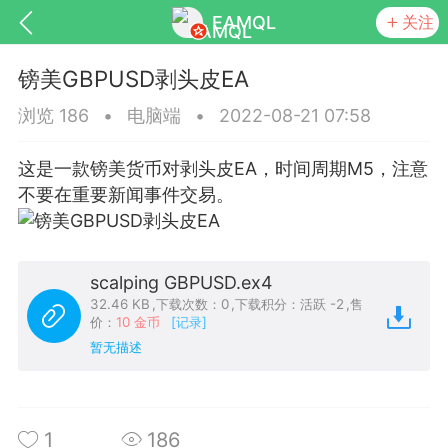
EAMQL
关注
镑美GBPUSD剥头皮EA
浏览 186
•
电脑端
•
2022-08-21 07:58
这是一款镑美货币对剥头皮EA，时间周期M5，注意
号
匿名树洞
发起挑战
幸运转盘
不要在重要新闻事件交易。
scalping GBPUSD.ex4
Lv.9
神隐会员
靓号
EA+
L
32.46 KB
,
下载次数：0
,
下载积分：活跃 -2
,
售
价：
10 金币
[记录]
8
电脑端
趋势
暂无描述
026 狼行黄金一次一单1.1你们期待的一
的EA它来了，主打高胜率没浮亏！
 狼行黄金一次一单1.0你们期待的一次一单
1
186
它来了，主打高胜率没浮亏！复利模式下 历