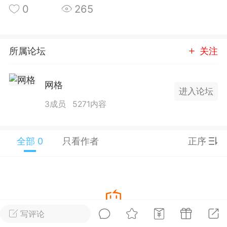
0
265
25.11.01---2026.03.17 数据表现...
所属论坛
关注
网格
进入论坛
单
#
狼行天下
#
黄金
3成员
5271内容
59
3.4k
全部 0
只看作者
正序
Lv.9
神隐会员
靓号
EA+
L
 17:09
电脑端
趋势
2024年 狼行天下A03.01软件大更
写评论
暂没有数据
有EA 增加货币版EA