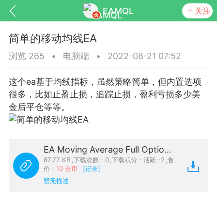
EAMQL
关注
简单的移动均线EA
浏览 265
•
电脑端
•
2022-08-21 07:52
这个ea基于均线指标，虽然策略简单，但内置选项
号
匿名树洞
发起挑战
幸运转盘
很多，比如止盈止损，追踪止损，盈利亏损多少美
金后平仓等等。
Lv.9
神隐会员
靓号
EA+
L
EA Moving Average Full Option.ex4
8
电脑端
趋势
87.77 KB
,
下载次数：0
,
下载积分：活跃 -2
,
售
价：
10 金币
[记录]
026 狼行黄金一次一单1.1你们期待的一
暂无描述
的EA它来了，主打高胜率没浮亏！
 狼行黄金一次一单1.0你们期待的一次一单
它来了，主打高胜率没浮亏！复利模式下 历