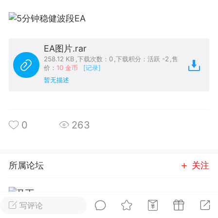
25.11.01---2026.03.17 数据表现...
EA图片.rar
258.12 KB
,
下载次数：0
,
下载积分：活跃 -2
,
售
价：
10 金币
[记录]
暂无描述
单
#
狼行天下
#
黄金
59
3.4k
0
263
所属论坛
关注
Lv.9
神隐会员
靓号
EA+
L
 17:09
电脑端
趋势
2024年 狼行天下A03.01软件大更
马丁
进入论坛
写评论
有EA 增加货币版EA
2成员
5278内容