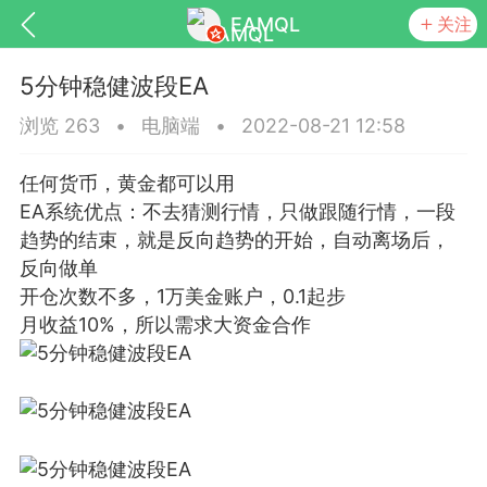
EAMQL
关注
5分钟稳健波段EA
浏览 263
•
电脑端
•
2022-08-21 12:58
任何货币，黄金都可以用
号
匿名树洞
发起挑战
幸运转盘
EA系统优点：不去猜测行情，只做跟随行情，一段
趋势的结束，就是反向趋势的开始，自动离场后，
反向做单
开仓次数不多，1万美金账户，0.1起步
月收益10%，所以需求大资金合作
Lv.9
神隐会员
靓号
EA+
L
8
电脑端
趋势
026 狼行黄金一次一单1.1你们期待的一
的EA它来了，主打高胜率没浮亏！
 狼行黄金一次一单1.0你们期待的一次一单
它来了，主打高胜率没浮亏！复利模式下 历