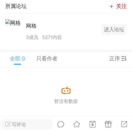
所属论坛
关注
25.11.01---2026.03.17 数据表现...
网格
进入论坛
3成员
5271内容
单
#
狼行天下
#
黄金
全部 0
只看作者
正序
59
3.4k
Lv.9
神隐会员
靓号
EA+
L
暂没有数据
 17:09
电脑端
趋势
2024年 狼行天下A03.01软件大更
写评论
有EA 增加货币版EA