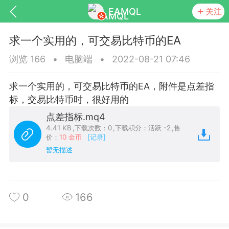
EAMQL
关注
求一个实用的，可交易比特币的EA
浏览 166
•
电脑端
•
2022-08-21 07:46
求一个实用的，可交易比特币的EA，附件是点差指
号
匿名树洞
发起挑战
幸运转盘
标，交易比特币时，很好用的
点差指标.mq4
4.41 KB
,
下载次数：0
,
下载积分：活跃 -2
,
售
价：
10 金币
[记录]
暂无描述
Lv.9
神隐会员
靓号
EA+
L
8
电脑端
趋势
026 狼行黄金一次一单1.1你们期待的一
0
166
的EA它来了，主打高胜率没浮亏！
 狼行黄金一次一单1.0你们期待的一次一单
它来了，主打高胜率没浮亏！复利模式下 历