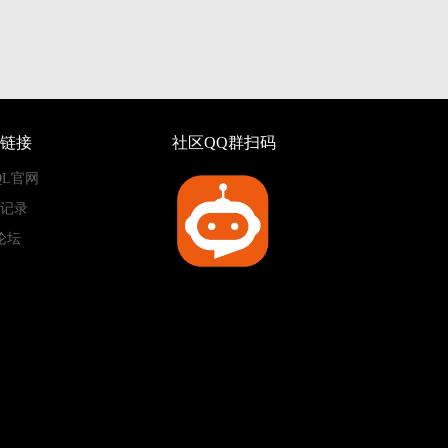
链接
社区QQ群扫码
QL官网
记录
论坛