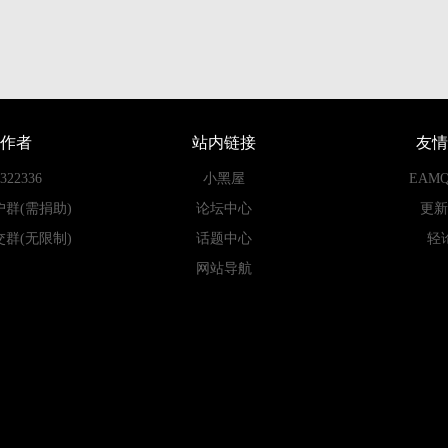
作者
站内链接
友情
22336
小黑屋
EAM
户群(需捐助)
论坛中心
更新
交群(无限制)
话题中心
轻
网站导航