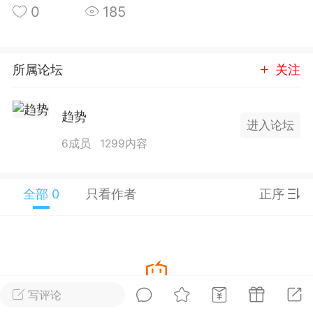
0
185
25.11.01---2026.03.17 数据表现...
所属论坛
关注
趋势
进入论坛
单
#
狼行天下
#
黄金
6成员
1299内容
59
3.4k
全部 0
只看作者
正序
Lv.9
神隐会员
靓号
EA+
L
 17:09
电脑端
趋势
2024年 狼行天下A03.01软件大更
写评论
暂没有数据
有EA 增加货币版EA