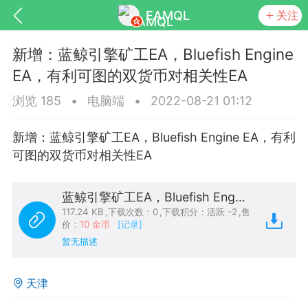
EAMQL
关注
新增：蓝鲸引擎矿工EA，Bluefish Engine
EA，有利可图的双货币对相关性EA
浏览 185
•
电脑端
•
2022-08-21 01:12
号
匿名树洞
发起挑战
幸运转盘
新增：蓝鲸引擎矿工EA，Bluefish Engine EA，有利
可图的双货币对相关性EA
蓝鲸引擎矿工EA，Bluefish Engine EA，有利可图的双货币对相关性EA.zip
Lv.9
神隐会员
靓号
EA+
L
117.24 KB
,
下载次数：0
,
下载积分：活跃 -2
,
售
8
电脑端
趋势
价：
10 金币
[记录]
暂无描述
026 狼行黄金一次一单1.1你们期待的一
的EA它来了，主打高胜率没浮亏！
天津
 狼行黄金一次一单1.0你们期待的一次一单
它来了，主打高胜率没浮亏！复利模式下 历