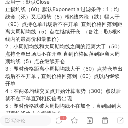
应用于：默认Close
25.11.01---2026.03.17 数据表现...
止损均线（60）默认Exponential过滤条件：1；均
线金（死）叉后顺势（5）根K线内涨（跌）幅大于
（90）点持仓单出场后不在开单 直到价格回落到距
离大周期均线（5）点在继续开仓 （备注：取5根K
线内的最高价和最低价）
2；小周期均线和大周期均线之间的距离大于（50）
单
#
狼行天下
#
黄金
点持仓单出场后不在开单 直到价格回落到距离大周
期均线（5）点在继续开仓
59
3.4k
3：即时价格距离小周期均线大于（60）点持仓单出
场后不在开单，直到价格回落到（60）点以内继续
开单
4：在两条均线交叉点开始计算顺势（300）点以后
Lv.9
神隐会员
靓号
EA+
就不在下单直到相反信号出现
L
 17:09
电脑端
趋势
5：即时价格跌破大周期均线不在加仓，直到回到大
周期均线之上在继续加仓
2024年 狼行天下A03.01软件大更
1
做多：（21）周期均线上穿（55）周期均线且不在
写评论
有EA 增加货币版EA