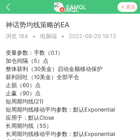
EAMQL
关注
神话势均线策略的EA
浏览 184
•
电脑端
•
2022-08-20 19:13
变量参数：手数（0.1）
号
匿名树洞
发起挑战
幸运转盘
加仓间隔（5）点
整体获利（30美金）启动金额移动保护
获利回吐（10美金）全部平仓
止损（60）点
止赢（90）点
Lv.9
神隐会员
靓号
EA+
L
短周期均线(21)
8
电脑端
趋势
短周期均线移动平均参数：默认Exponential
026 狼行黄金一次一单1.1你们期待的一
应用于：默认Close
的EA它来了，主打高胜率没浮亏！
长周期均线（55）
 狼行黄金一次一单1.0你们期待的一次一单
长周期均线移动平均参数：默认Exponential
它来了，主打高胜率没浮亏！复利模式下 历