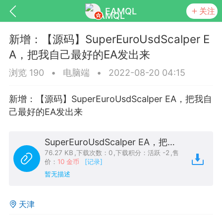
EAMQL
关注
新增：【源码】SuperEuroUsdScalper E
A，把我自己最好的EA发出来
浏览 190
•
电脑端
•
2022-08-20 04:15
号
匿名树洞
发起挑战
幸运转盘
新增：【源码】SuperEuroUsdScalper EA，把我自
己最好的EA发出来
SuperEuroUsdScalper EA，把我自己最好的EA发出来，EA源码.zip
Lv.9
神隐会员
靓号
EA+
L
76.27 KB
,
下载次数：0
,
下载积分：活跃 -2
,
售
8
电脑端
趋势
价：
10 金币
[记录]
暂无描述
026 狼行黄金一次一单1.1你们期待的一
的EA它来了，主打高胜率没浮亏！
天津
 狼行黄金一次一单1.0你们期待的一次一单
它来了，主打高胜率没浮亏！复利模式下 历