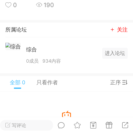
0
190
25.11.01---2026.03.17 数据表现...
所属论坛
关注
综合
进入论坛
单
#
狼行天下
#
黄金
0成员
934内容
59
3.4k
全部 0
只看作者
正序
Lv.9
神隐会员
靓号
EA+
L
 17:09
电脑端
趋势
2024年 狼行天下A03.01软件大更
写评论
暂没有数据
有EA 增加货币版EA