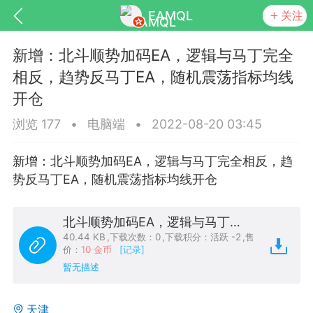
EAMQL
关注
新增：北斗顺势加码EA，逻辑与马丁完全
相反，趋势反马丁EA，随机震荡指标均线
开仓
浏览 177
•
电脑端
•
2022-08-20 03:45
号
匿名树洞
发起挑战
幸运转盘
新增：北斗顺势加码EA，逻辑与马丁完全相反，趋
势反马丁EA，随机震荡指标均线开仓
Lv.9
神隐会员
靓号
EA+
L
北斗顺势加码EA，逻辑与马丁完全相反，趋势反马丁EA，随机震荡指标均线开仓.zip
8
电脑端
趋势
40.44 KB
,
下载次数：0
,
下载积分：活跃 -2
,
售
026 狼行黄金一次一单1.1你们期待的一
价：
10 金币
[记录]
暂无描述
的EA它来了，主打高胜率没浮亏！
 狼行黄金一次一单1.0你们期待的一次一单
天津
它来了，主打高胜率没浮亏！复利模式下 历