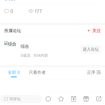
25.11.01---2026.03.17 数据表现...
0
177
所属论坛
关注
单
#
狼行天下
#
黄金
综合
进入论坛
59
3.4k
0成员
934内容
全部 0
只看作者
正序
Lv.9
神隐会员
靓号
EA+
L
 17:09
电脑端
趋势
2024年 狼行天下A03.01软件大更
写评论
有EA 增加货币版EA