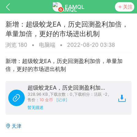
EAMQL
关注
新增：超级蛟龙EA，历史回测盈利加倍，
单量加倍，更好的市场进出机制
浏览 180
•
电脑端
•
2022-08-20 03:38
号
匿名树洞
发起挑战
幸运转盘
新增：超级蛟龙EA，历史回测盈利加倍，单量加
倍，更好的市场进出机制
超级蛟龙EA，历史回测盈利加倍，单量加倍，更好的市场进出机制.zip
Lv.9
神隐会员
靓号
EA+
L
328.96 KB
,
下载次数：0
,
下载积分：活跃 -2
,
8
电脑端
趋势
售价：
10 金币
[记录]
暂无描述
026 狼行黄金一次一单1.1你们期待的一
的EA它来了，主打高胜率没浮亏！
天津
 狼行黄金一次一单1.0你们期待的一次一单
它来了，主打高胜率没浮亏！复利模式下 历