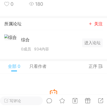
0
180
25.11.01---2026.03.17 数据表现...
所属论坛
关注
综合
进入论坛
单
#
狼行天下
#
黄金
0成员
934内容
59
3.4k
全部 0
只看作者
正序
Lv.9
神隐会员
靓号
EA+
L
 17:09
电脑端
趋势
2024年 狼行天下A03.01软件大更
写评论
暂没有数据
有EA 增加货币版EA