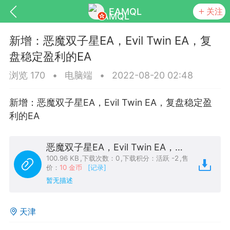
EAMQL
关注
新增：恶魔双子星EA，Evil Twin EA，复
盘稳定盈利的EA
浏览 170
•
电脑端
•
2022-08-20 02:48
号
匿名树洞
发起挑战
幸运转盘
新增：恶魔双子星EA，Evil Twin EA，复盘稳定盈
利的EA
恶魔双子星EA，Evil Twin EA，复盘稳定盈利的EA.zip
Lv.9
神隐会员
靓号
EA+
L
100.96 KB
,
下载次数：0
,
下载积分：活跃 -2
,
售
8
电脑端
趋势
价：
10 金币
[记录]
暂无描述
026 狼行黄金一次一单1.1你们期待的一
的EA它来了，主打高胜率没浮亏！
天津
 狼行黄金一次一单1.0你们期待的一次一单
它来了，主打高胜率没浮亏！复利模式下 历