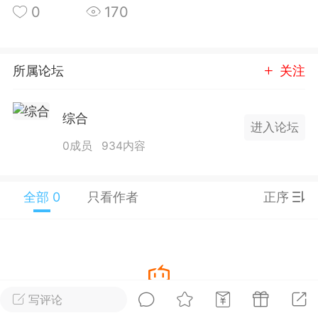
0
170
25.11.01---2026.03.17 数据表现...
所属论坛
关注
综合
进入论坛
单
#
狼行天下
#
黄金
0成员
934内容
59
3.4k
全部 0
只看作者
正序
Lv.9
神隐会员
靓号
EA+
L
 17:09
电脑端
趋势
2024年 狼行天下A03.01软件大更
写评论
暂没有数据
有EA 增加货币版EA