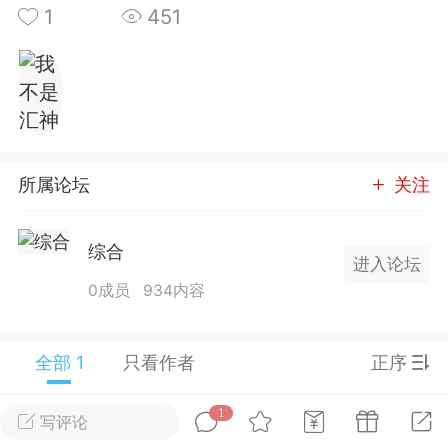
1
451
25.11.01---2026.03.17 数据表现...
单
#
狼行天下
#
黄金
所属论坛
关注
59
3.3k
综合
进入论坛
0成员
934内容
Lv.9
神隐会员
靓号
EA+
L
全部 1
只看作者
正序
 17:09
电脑端
趋势
2024年 狼行天下A03.01软件大更
1
写评论
有EA 增加货币版EA
我不是汇神
Lv.9
神
0