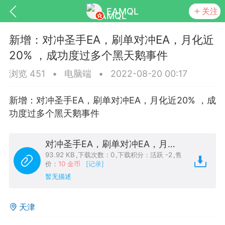
EAMQL
关注
新增：对冲圣手EA，刷单对冲EA，月化近
20% ，成功度过多个黑天鹅事件
浏览 451
•
电脑端
•
2022-08-20 00:17
号
匿名树洞
发起挑战
幸运转盘
新增：对冲圣手EA，刷单对冲EA，月化近20% ，成
功度过多个黑天鹅事件
对冲圣手EA，刷单对冲EA，月化近20% ，成功度过多个黑天鹅事件.zip
Lv.9
神隐会员
靓号
EA+
L
93.92 KB
,
下载次数：0
,
下载积分：活跃 -2
,
售
8
电脑端
趋势
价：
10 金币
[记录]
暂无描述
026 狼行黄金一次一单1.1你们期待的一
的EA它来了，主打高胜率没浮亏！
天津
 狼行黄金一次一单1.0你们期待的一次一单
它来了，主打高胜率没浮亏！复利模式下 历