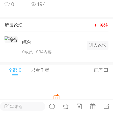
0
194
25.11.01---2026.03.17 数据表现...
所属论坛
关注
综合
进入论坛
单
#
狼行天下
#
黄金
0成员
934内容
59
3.4k
全部 0
只看作者
正序
Lv.9
神隐会员
靓号
EA+
L
 17:09
电脑端
趋势
2024年 狼行天下A03.01软件大更
写评论
暂没有数据
有EA 增加货币版EA