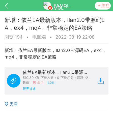
EAMQL
关注
新增：依兰EA最新版本，Ilan2.0带源码E
A，ex4，mq4，非常稳定的EA策略
浏览 194
•
电脑端
•
2022-08-19 22:08
号
匿名树洞
发起挑战
幸运转盘
新增：依兰EA最新版本，Ilan2.0带源码EA，ex4，
mq4，非常稳定的EA策略
依兰EA最新版本，Ilan2.0带源码EA，ex4，mq4，非常稳定的EA策略.zip
Lv.9
神隐会员
靓号
EA+
L
510.39 KB
,
下载次数：0
,
下载积分：活跃 -2
,
8
电脑端
趋势
售价：
10 金币
[记录]
暂无描述
026 狼行黄金一次一单1.1你们期待的一
的EA它来了，主打高胜率没浮亏！
天津
 狼行黄金一次一单1.0你们期待的一次一单
它来了，主打高胜率没浮亏！复利模式下 历