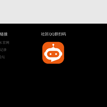
链接
社区QQ群扫码
QL官网
记录
论坛