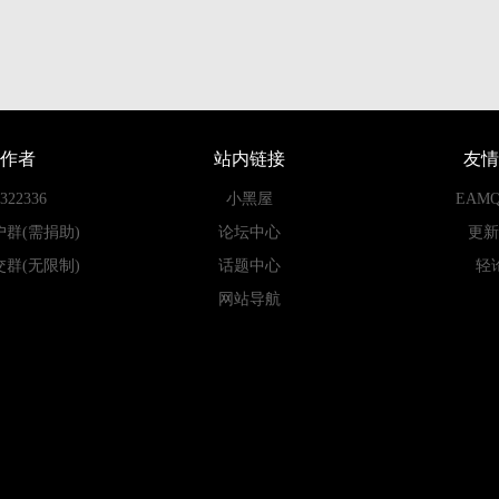
作者
站内链接
友情
22336
小黑屋
EAM
户群(需捐助)
论坛中心
更新
交群(无限制)
话题中心
轻
网站导航