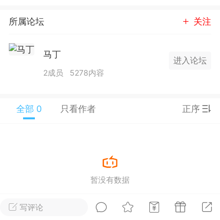
25.11.01---2026.03.17 数据表现...
所属论坛
关注
马丁
进入论坛
2成员
5278内容
单
#
狼行天下
#
黄金
全部 0
只看作者
正序
59
3.3k
Lv.9
神隐会员
靓号
EA+
L
暂没有数据
 17:09
电脑端
趋势
2024年 狼行天下A03.01软件大更
写评论
有EA 增加货币版EA