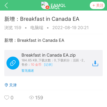
EAMQL
关注
新增：Breakfast in Canada EA
浏览 159
•
电脑端
•
2022-08-19 20:21
新增：Breakfast in Canada EA
号
匿名树洞
发起挑战
幸运转盘
Breakfast in Canada EA.zip
184.65 KB
,
下载次数：0
,
下载积分：活跃 -2
,
售价：
10 金币
[记录]
暂无描述
Lv.9
神隐会员
靓号
EA+
L
8
电脑端
趋势
天津
026 狼行黄金一次一单1.1你们期待的一
的EA它来了，主打高胜率没浮亏！
0
159
 狼行黄金一次一单1.0你们期待的一次一单
它来了，主打高胜率没浮亏！复利模式下 历