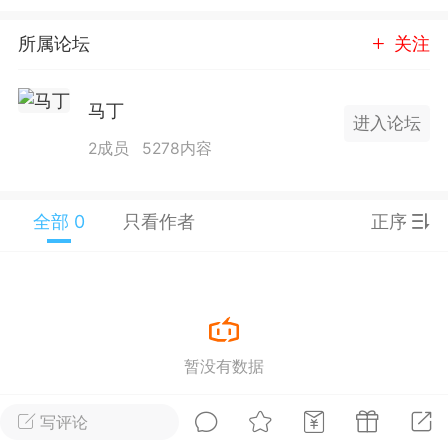
25.11.01---2026.03.17 数据表现...
所属论坛
关注
马丁
进入论坛
2成员
5278内容
单
#
狼行天下
#
黄金
全部 0
只看作者
正序
59
3.4k
Lv.9
神隐会员
靓号
EA+
L
暂没有数据
 17:09
电脑端
趋势
2024年 狼行天下A03.01软件大更
写评论
有EA 增加货币版EA