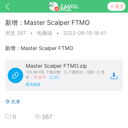
EAMQL
关注
新增：Master Scalper FTMO
浏览 267
•
电脑端
•
2022-08-19 18:41
新增：Master Scalper FTMO
号
匿名树洞
发起挑战
幸运转盘
Master Scalper FTMO.zip
125.96 KB
,
下载次数：0
,
下载积分：活跃 -2
,
售
价：
10 金币
[记录]
暂无描述
Lv.9
神隐会员
靓号
EA+
L
8
电脑端
趋势
天津
026 狼行黄金一次一单1.1你们期待的一
的EA它来了，主打高胜率没浮亏！
0
267
 狼行黄金一次一单1.0你们期待的一次一单
它来了，主打高胜率没浮亏！复利模式下 历