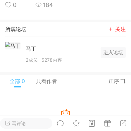
0
184
25.11.01---2026.03.17 数据表现...
所属论坛
关注
马丁
进入论坛
单
#
狼行天下
#
黄金
2成员
5278内容
59
3.4k
全部 0
只看作者
正序
Lv.9
神隐会员
靓号
EA+
L
 17:09
电脑端
趋势
2024年 狼行天下A03.01软件大更
写评论
暂没有数据
有EA 增加货币版EA