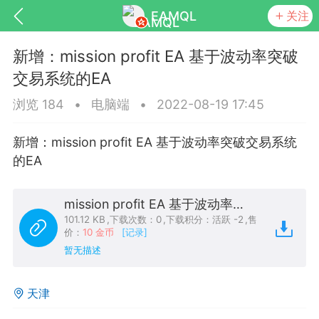
EAMQL
关注
新增：mission profit EA 基于波动率突破
交易系统的EA
浏览 184
•
电脑端
•
2022-08-19 17:45
号
匿名树洞
发起挑战
幸运转盘
新增：mission profit EA 基于波动率突破交易系统
的EA
mission profit EA 基于波动率突破交易系统的EA.ex4
Lv.9
神隐会员
靓号
EA+
L
101.12 KB
,
下载次数：0
,
下载积分：活跃 -2
,
售
8
电脑端
趋势
价：
10 金币
[记录]
暂无描述
026 狼行黄金一次一单1.1你们期待的一
的EA它来了，主打高胜率没浮亏！
天津
 狼行黄金一次一单1.0你们期待的一次一单
它来了，主打高胜率没浮亏！复利模式下 历