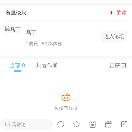
25.11.01---2026.03.17 数据表现...
所属论坛
关注
马丁
进入论坛
2成员
5278内容
单
#
狼行天下
#
黄金
全部 0
只看作者
正序
59
3.4k
Lv.9
神隐会员
靓号
EA+
L
暂没有数据
 17:09
电脑端
趋势
2024年 狼行天下A03.01软件大更
写评论
有EA 增加货币版EA