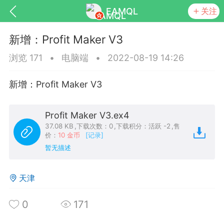
EAMQL
关注
新增：Profit Maker V3
浏览 171
•
电脑端
•
2022-08-19 14:26
新增：Profit Maker V3
号
匿名树洞
发起挑战
幸运转盘
Profit Maker V3.ex4
37.08 KB
,
下载次数：0
,
下载积分：活跃 -2
,
售
价：
10 金币
[记录]
暂无描述
Lv.9
神隐会员
靓号
EA+
L
8
电脑端
趋势
天津
026 狼行黄金一次一单1.1你们期待的一
的EA它来了，主打高胜率没浮亏！
0
171
 狼行黄金一次一单1.0你们期待的一次一单
它来了，主打高胜率没浮亏！复利模式下 历