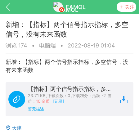
EAMQL
关注
新增：【指标】两个信号指示指标，多空
信号，没有未来函数
浏览 174
•
电脑端
•
2022-08-19 01:04
号
匿名树洞
发起挑战
幸运转盘
新增：【指标】两个信号指示指标，多空信号，没
有未来函数
【指标】两个信号指示指标，多空信号，没有未来函数.zip
Lv.9
神隐会员
靓号
EA+
L
23.71 KB
,
下载次数：0
,
下载积分：活跃 -2
,
售
8
电脑端
趋势
价：
10 金币
[记录]
暂无描述
026 狼行黄金一次一单1.1你们期待的一
的EA它来了，主打高胜率没浮亏！
天津
 狼行黄金一次一单1.0你们期待的一次一单
它来了，主打高胜率没浮亏！复利模式下 历