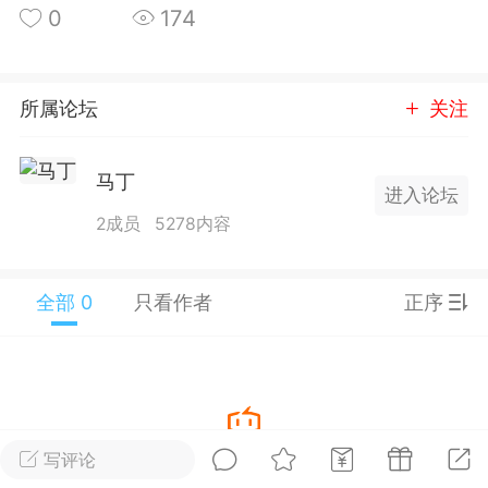
0
174
25.11.01---2026.03.17 数据表现...
所属论坛
关注
马丁
进入论坛
单
#
狼行天下
#
黄金
2成员
5278内容
59
3.4k
全部 0
只看作者
正序
Lv.9
神隐会员
靓号
EA+
L
 17:09
电脑端
趋势
2024年 狼行天下A03.01软件大更
写评论
暂没有数据
有EA 增加货币版EA