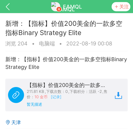
EAMQL
关注
新增：【指标】价值200美金的一款多空
指标Binary Strategy Elite
浏览 204
•
电脑端
•
2022-08-19 00:08
号
匿名树洞
发起挑战
幸运转盘
新增：【指标】价值200美金的一款多空指标Binary
Strategy Elite
【指标】价值200美金的一款多空指标Binary Strategy Elite.ex4
Lv.9
神隐会员
靓号
EA+
L
211.81 KB
,
下载次数：0
,
下载积分：活跃 -2
,
售
8
电脑端
趋势
价：
10 金币
[记录]
暂无描述
026 狼行黄金一次一单1.1你们期待的一
的EA它来了，主打高胜率没浮亏！
天津
 狼行黄金一次一单1.0你们期待的一次一单
它来了，主打高胜率没浮亏！复利模式下 历