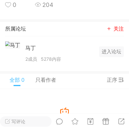
0
204
25.11.01---2026.03.17 数据表现...
所属论坛
关注
马丁
进入论坛
单
#
狼行天下
#
黄金
2成员
5278内容
59
3.4k
全部 0
只看作者
正序
Lv.9
神隐会员
靓号
EA+
L
 17:09
电脑端
趋势
2024年 狼行天下A03.01软件大更
写评论
暂没有数据
有EA 增加货币版EA