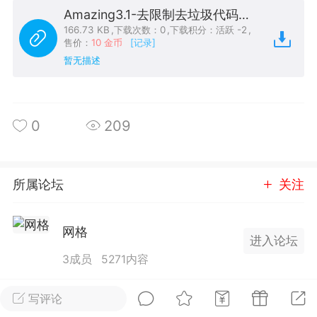
Amazing3.1-去限制去垃圾代码_源码.mq4
25.11.01---2026.03.17 数据表现...
166.73 KB
,
下载次数：0
,
下载积分：活跃 -2
,
售价：
10 金币
[记录]
暂无描述
0
209
单
#
狼行天下
#
黄金
59
3.4k
所属论坛
关注
网格
进入论坛
Lv.9
神隐会员
靓号
EA+
L
3成员
5271内容
 17:09
电脑端
趋势
2024年 狼行天下A03.01软件大更
写评论
有EA 增加货币版EA
全部 0
只看作者
正序