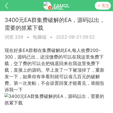
EAMQL
关注
3400元EA群集费破解的EA，源码以出，
需要的抓紧下载
浏览 209
•
电脑端
•
2022-08-21 09:52
号
匿名树洞
发起挑战
幸运转盘
现在好多EA群都在集费破解此EA,每人收费200-
300，源码已出，还没缴费的可以在我这里免费下
载，交了费的可以去把钱退回来在我这里免费下
载，直接上的源码。早上发了一下被顶掉了，重新
Lv.9
神隐会员
靓号
EA+
发一下，如果你有幸看到就可以省几百元的破解
L
8
电脑端
趋势
费。第一次发帖，不会设置回复才能看见，谁能告
诉我一下
026 狼行黄金一次一单1.1你们期待的一
的EA它来了，主打高胜率没浮亏！
 狼行黄金一次一单1.0你们期待的一次一单
它来了，主打高胜率没浮亏！复利模式下 历