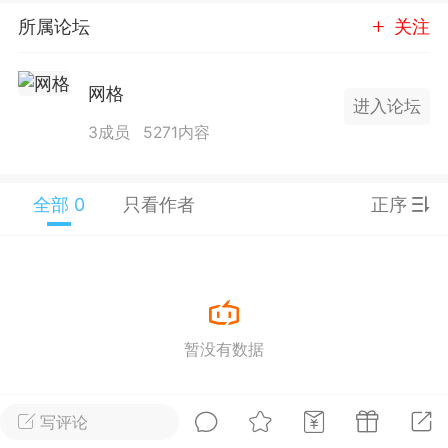
25.11.01---2026.03.17 数据表现...
所属论坛
关注
网格
进入论坛
3成员
5271内容
单
#
狼行天下
#
黄金
全部 0
只看作者
正序
59
3.3k
Lv.9
神隐会员
靓号
EA+
L
暂没有数据
 17:09
电脑端
趋势
2024年 狼行天下A03.01软件大更
写评论
有EA 增加货币版EA