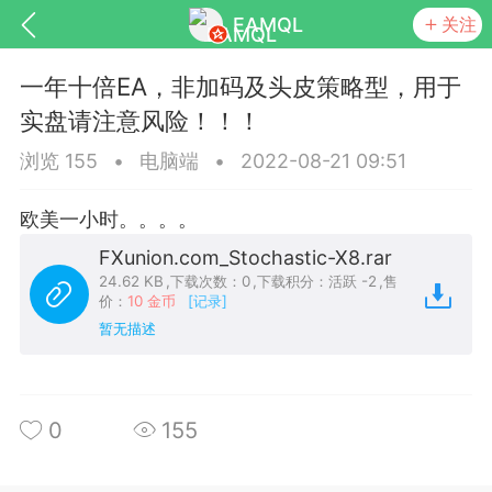
EAMQL
关注
一年十倍EA，非加码及头皮策略型，用于
实盘请注意风险！！！
浏览 155
•
电脑端
•
2022-08-21 09:51
号
匿名树洞
发起挑战
幸运转盘
欧美一小时。。。。
FXunion.com_Stochastic-X8.rar
24.62 KB
,
下载次数：0
,
下载积分：活跃 -2
,
售
价：
10 金币
[记录]
Lv.9
神隐会员
靓号
EA+
暂无描述
L
8
电脑端
趋势
026 狼行黄金一次一单1.1你们期待的一
的EA它来了，主打高胜率没浮亏！
0
155
 狼行黄金一次一单1.0你们期待的一次一单
它来了，主打高胜率没浮亏！复利模式下 历