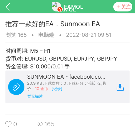
EAMQL
关注
推荐一款好的EA，Sunmoon EA
浏览 165
•
电脑端
•
2022-08-21 09:51
时间周期: M5 – H1
号
匿名树洞
发起挑战
幸运转盘
货币对: EURUSD, GBPUSD, EURJPY, GBPJPY
资金管理: $10,000/0.01 手
SUNMOON EA - facebook.com_FreeForexEA.ex4
20.9 KB
,
下载次数：0
,
下载积分：活跃 -2
,
售
价：
10 金币
[记录]
Lv.9
神隐会员
靓号
EA+
L
暂无描述
8
电脑端
趋势
026 狼行黄金一次一单1.1你们期待的一
的EA它来了，主打高胜率没浮亏！
0
165
 狼行黄金一次一单1.0你们期待的一次一单
它来了，主打高胜率没浮亏！复利模式下 历