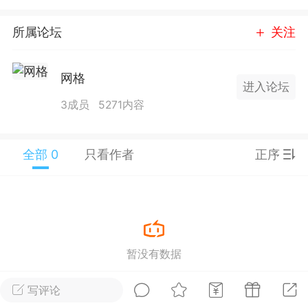
25.11.01---2026.03.17 数据表现...
所属论坛
关注
网格
进入论坛
3成员
5271内容
单
#
狼行天下
#
黄金
全部 0
只看作者
正序
59
3.4k
Lv.9
神隐会员
靓号
EA+
L
 17:09
电脑端
趋势
暂没有数据
2024年 狼行天下A03.01软件大更
写评论
有EA 增加货币版EA