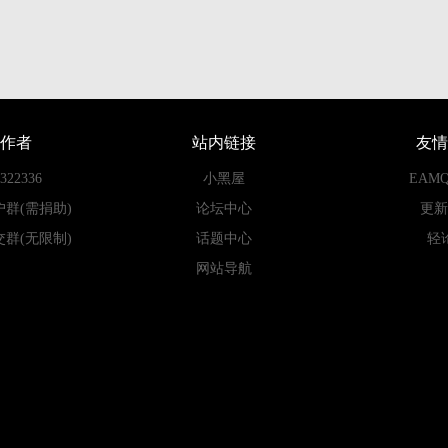
作者
站内链接
友情
22336
小黑屋
EAM
户群(需捐助)
论坛中心
更新
交群(无限制)
话题中心
轻
网站导航