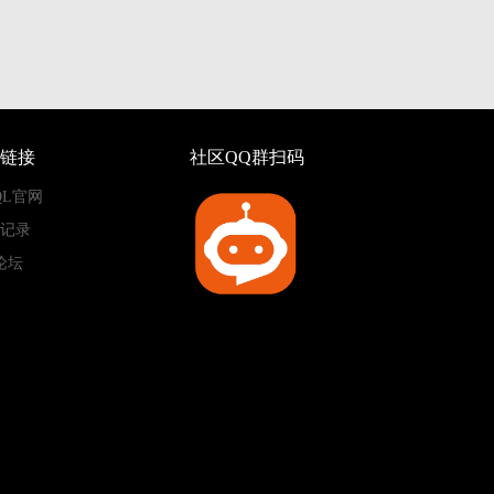
链接
社区QQ群扫码
QL官网
记录
论坛