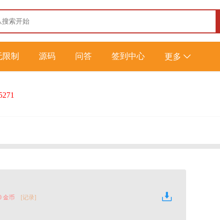
无限制
源码
问答
签到中心
更多
5271
0 金币
[记录]