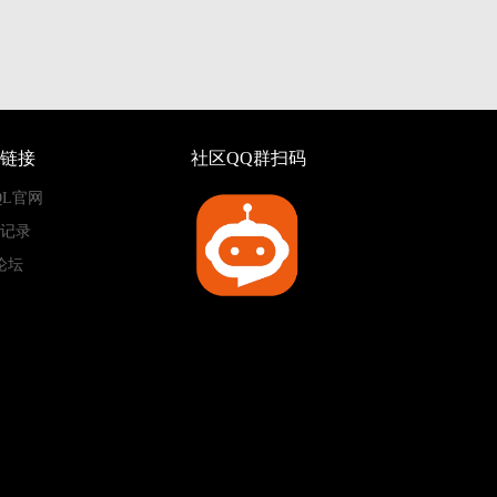
链接
社区QQ群扫码
QL官网
记录
论坛