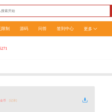
无限制
源码
问答
签到中心
更多
5271
0 金币
[记录]