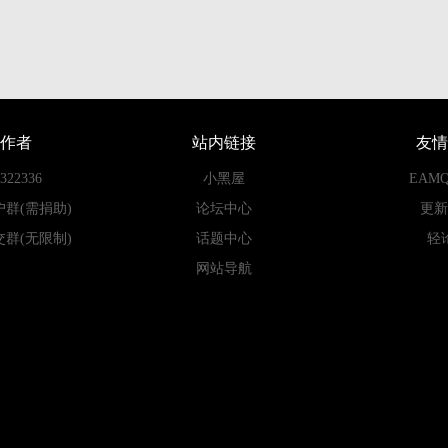
作者
站内链接
友情
22336
小黑屋
EAM
户群(需捐助)
论坛中心
更新
交群(无限制)
话题中心
轻
网站导航