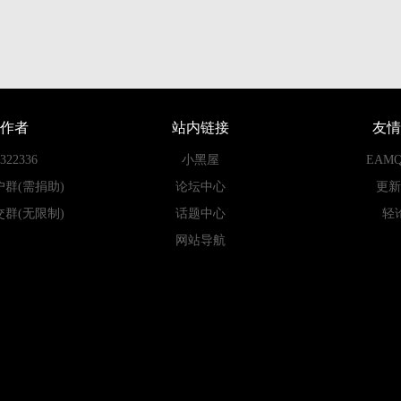
作者
站内链接
友情
22336
小黑屋
EAM
户群(需捐助)
论坛中心
更新
交群(无限制)
话题中心
轻
网站导航