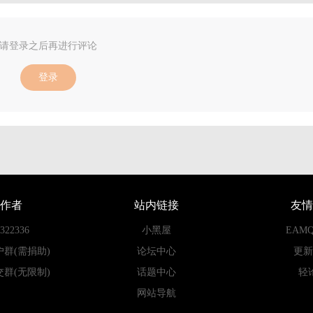
请登录之后再进行评论
登录
作者
站内链接
友情
22336
小黑屋
EAM
户群(需捐助)
论坛中心
更新
交群(无限制)
话题中心
轻
网站导航