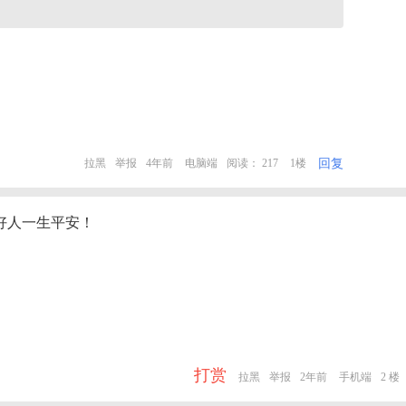
回复
拉黑
举报
4年前
电脑端
阅读： 217
1楼
好人一生平安！
打赏
拉黑
举报
2年前
手机端
2 楼