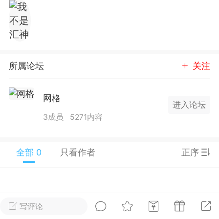
25.11.01---2026.03.17 数据表现...
所属论坛
关注
单
#
狼行天下
#
黄金
网格
进入论坛
59
3.4k
3成员
5271内容
全部 0
只看作者
正序
Lv.9
神隐会员
靓号
EA+
L
 17:09
电脑端
趋势
2024年 狼行天下A03.01软件大更
写评论
有EA 增加货币版EA