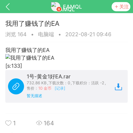
EAMQL
关注
我用了赚钱了的EA
浏览 164
•
电脑端
•
2022-08-21 09:46
我用了赚钱了的EA
号
匿名树洞
发起挑战
幸运转盘
[s:133]
1号-黄金1好EA.rar
732.86 KB
,
下载次数：0
,
下载积分：活跃 -2
,
售价：
10 金币
[记录]
Lv.9
神隐会员
靓号
EA+
L
暂无描述
8
电脑端
趋势
026 狼行黄金一次一单1.1你们期待的一
的EA它来了，主打高胜率没浮亏！
1
164
 狼行黄金一次一单1.0你们期待的一次一单
它来了，主打高胜率没浮亏！复利模式下 历