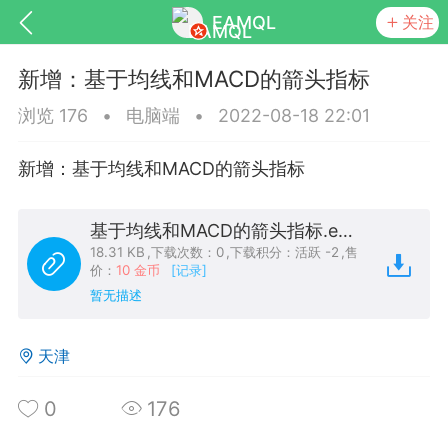
EAMQL
关注
新增：基于均线和MACD的箭头指标
浏览 176
•
电脑端
•
2022-08-18 22:01
新增：基于均线和MACD的箭头指标
号
匿名树洞
发起挑战
幸运转盘
基于均线和MACD的箭头指标.ex4
18.31 KB
,
下载次数：0
,
下载积分：活跃 -2
,
售
价：
10 金币
[记录]
暂无描述
Lv.9
神隐会员
靓号
EA+
L
8
电脑端
趋势
天津
026 狼行黄金一次一单1.1你们期待的一
的EA它来了，主打高胜率没浮亏！
0
176
 狼行黄金一次一单1.0你们期待的一次一单
它来了，主打高胜率没浮亏！复利模式下 历