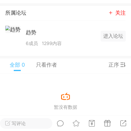
25.11.01---2026.03.17 数据表现...
所属论坛
关注
趋势
进入论坛
6成员
1299内容
单
#
狼行天下
#
黄金
全部 0
只看作者
正序
59
3.3k
Lv.9
神隐会员
靓号
EA+
L
暂没有数据
 17:09
电脑端
趋势
2024年 狼行天下A03.01软件大更
写评论
有EA 增加货币版EA