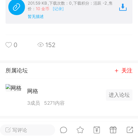
201.59 KB
,
下载次数：0
,
下载积分：活跃 -2
,
售
25.11.01---2026.03.17 数据表现...
价：
10 金币
[记录]
暂无描述
0
152
单
#
狼行天下
#
黄金
所属论坛
关注
59
3.4k
网格
进入论坛
3成员
5271内容
Lv.9
神隐会员
靓号
EA+
L
 17:09
电脑端
趋势
2024年 狼行天下A03.01软件大更
全部 0
只看作者
正序
写评论
有EA 增加货币版EA