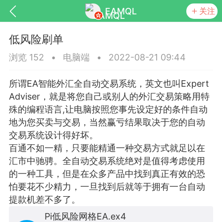
EAMQL
关注
低风险刷单
浏览 152
•
电脑端
•
2022-08-21 09:44
所谓EA智能外汇全自动交易系统，英文也叫Expert
号
匿名树洞
发起挑战
幸运转盘
Adviser，就是将您自己或别人的外汇交易策略用特
殊的编程语言,让电脑按照您事先设定好的条件自动
地为您买卖与交易，当然赢亏结果取决于您的自动
交易系统设计得好坏。
百通不如一精，只要能精通一种交易方式就足以在
Lv.9
神隐会员
靓号
EA+
L
汇市中驰骋。全自动交易系统绝对是值得考虑使用
8
电脑端
趋势
的一种工具，但是在众多产品中找到真正有效的恐
026 狼行黄金一次一单1.1你们期待的一
怕要花不少精力，一旦找到后就等于拥有一台自动
的EA它来了，主打高胜率没浮亏！
提款机差不多了。
 狼行黄金一次一单1.0你们期待的一次一单
Pi低风险网格EA.ex4
它来了，主打高胜率没浮亏！复利模式下 历