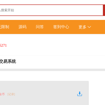
无限制
源码
问答
签到中心
更多
5271
交易系统
 金币
[记录]