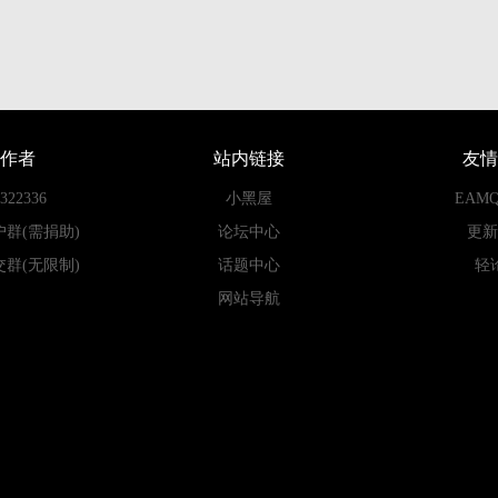
作者
站内链接
友情
22336
小黑屋
EAM
户群(需捐助)
论坛中心
更新
交群(无限制)
话题中心
轻
网站导航