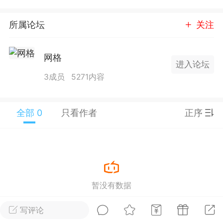
25.11.01---2026.03.17 数据表现...
所属论坛
关注
网格
进入论坛
3成员
5271内容
单
#
狼行天下
#
黄金
全部 0
只看作者
正序
59
3.3k
Lv.9
神隐会员
靓号
EA+
L
 17:09
电脑端
趋势
暂没有数据
2024年 狼行天下A03.01软件大更
写评论
有EA 增加货币版EA