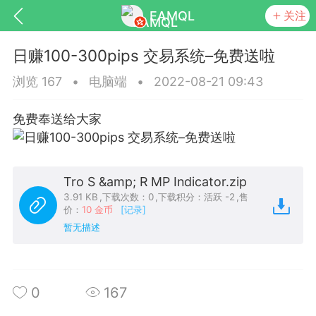
EAMQL
关注
日赚100-300pips 交易系统–免费送啦
浏览 167
•
电脑端
•
2022-08-21 09:43
免费奉送给大家
号
匿名树洞
发起挑战
幸运转盘
Tro S &amp; R MP Indicator.zip
3.91 KB
,
下载次数：0
,
下载积分：活跃 -2
,
售
价：
10 金币
[记录]
Lv.9
神隐会员
靓号
EA+
L
暂无描述
8
电脑端
趋势
026 狼行黄金一次一单1.1你们期待的一
的EA它来了，主打高胜率没浮亏！
0
167
 狼行黄金一次一单1.0你们期待的一次一单
它来了，主打高胜率没浮亏！复利模式下 历