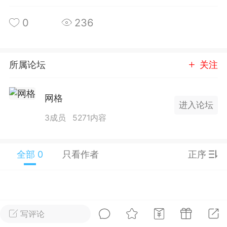
25.11.01---2026.03.17 数据表现...
0
236
所属论坛
关注
单
#
狼行天下
#
黄金
网格
进入论坛
59
3.4k
3成员
5271内容
全部 0
只看作者
正序
Lv.9
神隐会员
靓号
EA+
L
 17:09
电脑端
趋势
2024年 狼行天下A03.01软件大更
写评论
有EA 增加货币版EA