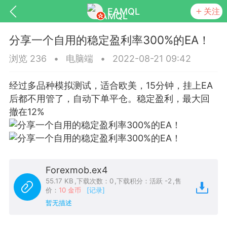
EAMQL
关注
分享一个自用的稳定盈利率300%的EA！
浏览 236
•
电脑端
•
2022-08-21 09:42
经过多品种模拟测试，适合欧美，15分钟，挂上EA
号
匿名树洞
发起挑战
幸运转盘
后都不用管了，自动下单平仓。稳定盈利，最大回
撤在12%
Lv.9
神隐会员
靓号
EA+
L
8
电脑端
趋势
Forexmob.ex4
026 狼行黄金一次一单1.1你们期待的一
55.17 KB
,
下载次数：0
,
下载积分：活跃 -2
,
售
价：
10 金币
[记录]
的EA它来了，主打高胜率没浮亏！
暂无描述
 狼行黄金一次一单1.0你们期待的一次一单
它来了，主打高胜率没浮亏！复利模式下 历