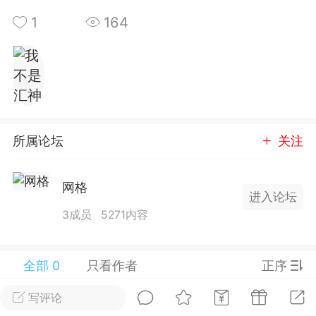
25.11.01---2026.03.17 数据表现...
1
164
单
#
狼行天下
#
黄金
所属论坛
关注
59
3.3k
网格
进入论坛
3成员
5271内容
Lv.9
神隐会员
靓号
EA+
L
 17:09
电脑端
趋势
全部 0
只看作者
正序
2024年 狼行天下A03.01软件大更
写评论
有EA 增加货币版EA