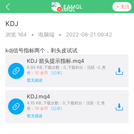
EAMQL
关注
KDJ
浏览 164
•
电脑端
•
2022-08-21 09:42
kdj信号指标两个，剥头皮试试
号
匿名树洞
发起挑战
幸运转盘
KDJ 箭头提示指标.mq4
5.93 KB
,
下载次数：0
,
下载积分：活跃 -2
,
售
价：
10 金币
[记录]
暂无描述
Lv.9
神隐会员
靓号
EA+
L
KDJ.mq4
8
电脑端
趋势
4.15 KB
,
下载次数：0
,
下载积分：活跃 -2
,
售
026 狼行黄金一次一单1.1你们期待的一
价：
10 金币
[记录]
的EA它来了，主打高胜率没浮亏！
暂无描述
 狼行黄金一次一单1.0你们期待的一次一单
它来了，主打高胜率没浮亏！复利模式下 历