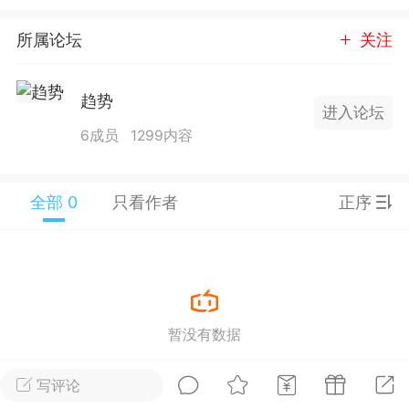
25.11.01---2026.03.17 数据表现...
所属论坛
关注
趋势
进入论坛
6成员
1299内容
单
#
狼行天下
#
黄金
全部 0
只看作者
正序
59
3.4k
Lv.9
神隐会员
靓号
EA+
L
暂没有数据
 17:09
电脑端
趋势
2024年 狼行天下A03.01软件大更
写评论
有EA 增加货币版EA