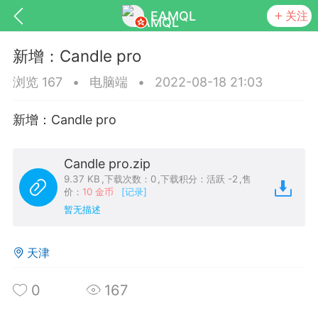
EAMQL
关注
新增：Candle pro
浏览 167
•
电脑端
•
2022-08-18 21:03
新增：Candle pro
号
匿名树洞
发起挑战
幸运转盘
Candle pro.zip
9.37 KB
,
下载次数：0
,
下载积分：活跃 -2
,
售
价：
10 金币
[记录]
暂无描述
Lv.9
神隐会员
靓号
EA+
L
8
电脑端
趋势
天津
026 狼行黄金一次一单1.1你们期待的一
的EA它来了，主打高胜率没浮亏！
0
167
 狼行黄金一次一单1.0你们期待的一次一单
它来了，主打高胜率没浮亏！复利模式下 历