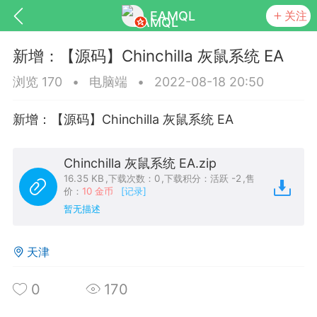
EAMQL
关注
新增：【源码】Chinchilla 灰鼠系统 EA
浏览 170
•
电脑端
•
2022-08-18 20:50
新增：【源码】Chinchilla 灰鼠系统 EA
号
匿名树洞
发起挑战
幸运转盘
Chinchilla 灰鼠系统 EA.zip
16.35 KB
,
下载次数：0
,
下载积分：活跃 -2
,
售
价：
10 金币
[记录]
暂无描述
Lv.9
神隐会员
靓号
EA+
L
8
电脑端
趋势
天津
026 狼行黄金一次一单1.1你们期待的一
的EA它来了，主打高胜率没浮亏！
0
170
 狼行黄金一次一单1.0你们期待的一次一单
它来了，主打高胜率没浮亏！复利模式下 历