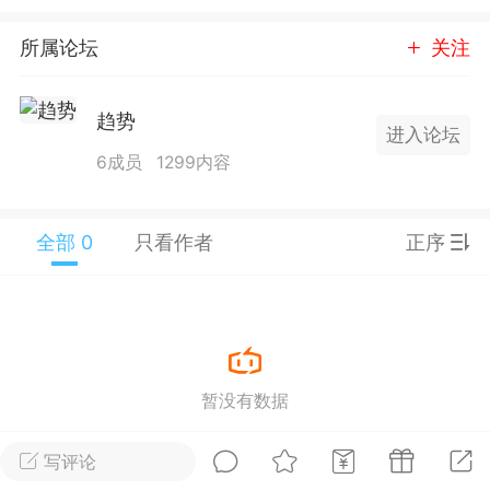
25.11.01---2026.03.17 数据表现...
所属论坛
关注
趋势
进入论坛
6成员
1299内容
单
#
狼行天下
#
黄金
全部 0
只看作者
正序
59
3.4k
Lv.9
神隐会员
靓号
EA+
L
暂没有数据
 17:09
电脑端
趋势
2024年 狼行天下A03.01软件大更
写评论
有EA 增加货币版EA