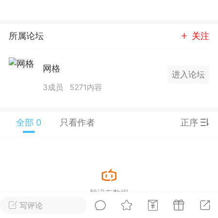
25.11.01---2026.03.17 数据表现...
所属论坛
关注
网格
进入论坛
3成员
5271内容
单
#
狼行天下
#
黄金
59
3.4k
全部 0
只看作者
正序
Lv.9
神隐会员
靓号
EA+
L
 17:09
电脑端
趋势
暂没有数据
2024年 狼行天下A03.01软件大更
写评论
有EA 增加货币版EA