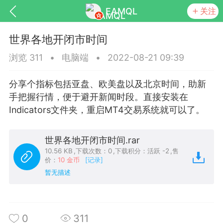
EAMQL
关注
世界各地开闭市时间
浏览 311
•
电脑端
•
2022-08-21 09:39
分享个指标包括亚盘、欧美盘以及北京时间，助新
号
匿名树洞
发起挑战
幸运转盘
手把握行情，便于避开新闻时段。直接安装在
Indicators文件夹，重启MT4交易系统就可以了。
世界各地开闭市时间.rar
Lv.9
神隐会员
靓号
EA+
L
10.56 KB
,
下载次数：0
,
下载积分：活跃 -2
,
售
价：
10 金币
[记录]
8
电脑端
趋势
暂无描述
026 狼行黄金一次一单1.1你们期待的一
的EA它来了，主打高胜率没浮亏！
 狼行黄金一次一单1.0你们期待的一次一单
0
311
它来了，主打高胜率没浮亏！复利模式下 历