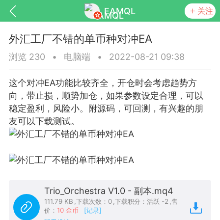
EAMQL
关注
外汇工厂不错的单币种对冲EA
浏览 230
•
电脑端
•
2022-08-21 09:38
这个对冲EA功能比较齐全，开仓时会考虑趋势方
号
匿名树洞
发起挑战
幸运转盘
向，带止损，顺势加仓，如果参数设定合理，可以
稳定盈利，风险小。附源码，可回测，有兴趣的朋
友可以下载测试。
Lv.9
神隐会员
靓号
EA+
L
8
电脑端
趋势
026 狼行黄金一次一单1.1你们期待的一
的EA它来了，主打高胜率没浮亏！
Trio_Orchestra V1.0 - 副本.mq4
111.79 KB
,
下载次数：0
,
下载积分：活跃 -2
,
售
 狼行黄金一次一单1.0你们期待的一次一单
价：
10 金币
[记录]
它来了，主打高胜率没浮亏！复利模式下 历