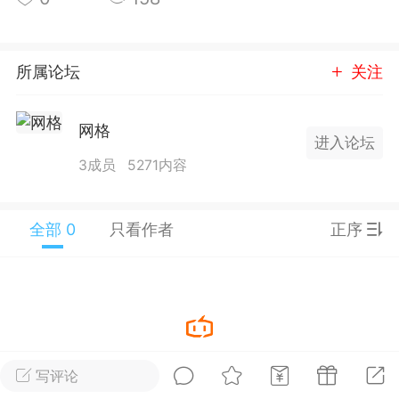
25.11.01---2026.03.17 数据表现...
所属论坛
关注
网格
进入论坛
单
#
狼行天下
#
黄金
3成员
5271内容
59
3.4k
全部 0
只看作者
正序
Lv.9
神隐会员
靓号
EA+
L
 17:09
电脑端
趋势
2024年 狼行天下A03.01软件大更
暂没有数据
写评论
有EA 增加货币版EA