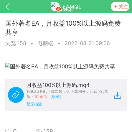
EAMQL
关注
国外著名EA，月收益100%以上源码免费
共享
浏览 158
•
电脑端
•
2022-08-21 09:36
号
匿名树洞
发起挑战
幸运转盘
月收益100%以上源码.mq4
Lv.9
神隐会员
靓号
EA+
L
169.25 KB
,
下载次数：0
,
下载积分：活跃 -2
,
售
8
电脑端
趋势
价：
10 金币
[记录]
暂无描述
026 狼行黄金一次一单1.1你们期待的一
的EA它来了，主打高胜率没浮亏！
 狼行黄金一次一单1.0你们期待的一次一单
0
158
它来了，主打高胜率没浮亏！复利模式下 历